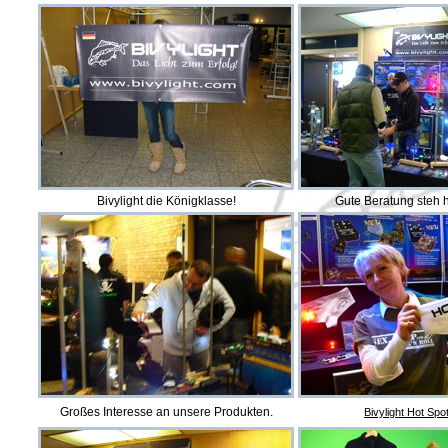
Bivylight die Königklasse!
Gute Beratung steh 
Großes Interesse an unsere Produkten.
Bivylight Hot Spo